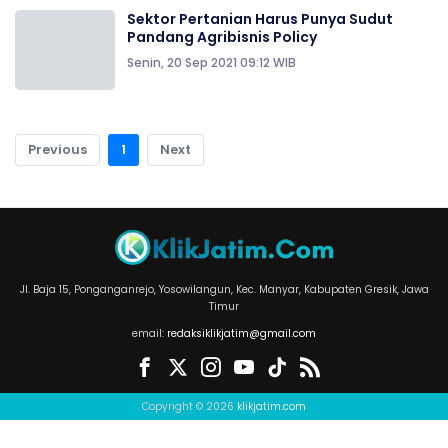
Sektor Pertanian Harus Punya Sudut
Pandang Agribisnis Policy
Senin, 20 Sep 2021 09:12 WIB
Previous
1
Next
Jl. Baja 15, Ponganganrejo, Yosowilangun, Kec. Manyar, Kabupaten Gresik, Jawa
Timur
email:
redaksiklikjatim@gmail.com
Copyright © 2026
klikjatim.com