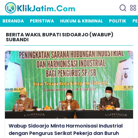
BERANDA
PERISTIWA
HUKUM & KRIMINAL
POLITIK
PE
BERITA WAKIL BUPATI SIDOARJO (WABUP)
SUBANDI
Wabup Sidoarjo Minta Harmonisasi Industrial
dengan Pengurus Serikat Pekerja dan Buruh