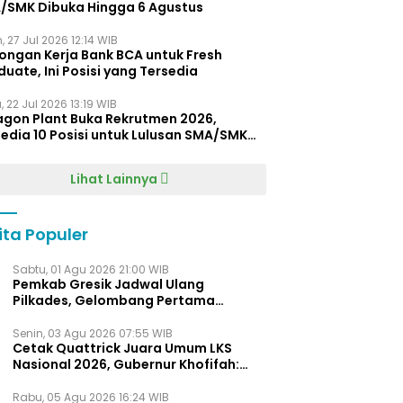
/SMK Dibuka Hingga 6 Agustus
, 27 Jul 2026 12:14 WIB
ongan Kerja Bank BCA untuk Fresh
uate, Ini Posisi yang Tersedia
 22 Jul 2026 13:19 WIB
agon Plant Buka Rekrutmen 2026,
edia 10 Posisi untuk Lulusan SMA/SMK
gga D4
Lihat Lainnya
ita Populer
Sabtu, 01 Agu 2026 21:00 WIB
Pemkab Gresik Jadwal Ulang
Pilkades, Gelombang Pertama
Digelar Awal 2027
Senin, 03 Agu 2026 07:55 WIB
Cetak Quattrick Juara Umum LKS
Nasional 2026, Gubernur Khofifah:
Bukti Jawa Timur Barometer Vokasi
Indonesia
Rabu, 05 Agu 2026 16:24 WIB