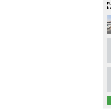
PL
No
D