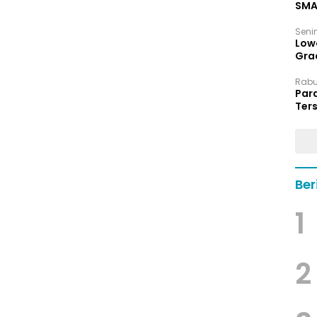
SMA
Senin
Low
Grad
Rabu,
Par
Ters
hin
Ber
1
2