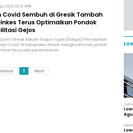
Agu 2020 20:12 WIB
n Covid Sembuh di Gresik Tambah
 Dinkes Terus Optimalkan Pondok
litasi Gejos
.Com | Gresik Satuan Gugus Tugas (Satgas) Percepatan
Low
an Covid-19 Kabupaten Gresik mengkonfirmasi, jumlah
embuh terus ada penambahan.…
evious
1
Next
Juma
Low
Agu
Senin
Low