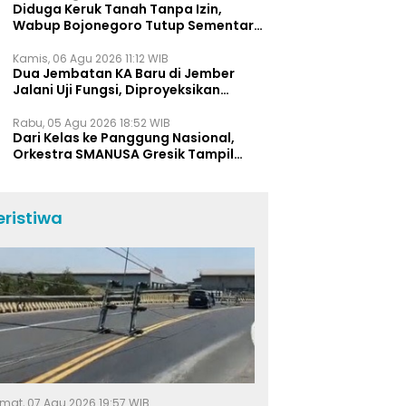
Diduga Keruk Tanah Tanpa Izin,
Wabup Bojonegoro Tutup Sementara
Lokasi Galian C di Trucuk
Kamis, 06 Agu 2026 11:12 WIB
Dua Jembatan KA Baru di Jember
Jalani Uji Fungsi, Diproyeksikan
Berumur Lebih dari 50 Tahun
Rabu, 05 Agu 2026 18:52 WIB
Dari Kelas ke Panggung Nasional,
Orkestra SMANUSA Gresik Tampil
Memukau di Giri Pancasuar Awards
2026
eristiwa
mat, 07 Agu 2026 19:57 WIB