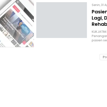
Senin, 31 
Pasie
Lagi,
Rehabi
KLIKJATIM
Penangan
pasien s
Pr