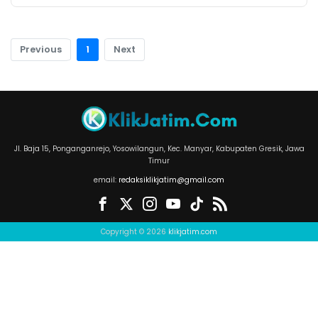
Previous
1
Next
Jl. Baja 15, Ponganganrejo, Yosowilangun, Kec. Manyar, Kabupaten Gresik, Jawa
Timur
email:
redaksiklikjatim@gmail.com
Copyright © 2026
klikjatim.com