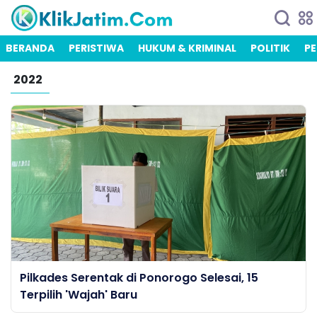
BERANDA
PERISTIWA
HUKUM & KRIMINAL
POLITIK
PE
2022
Pilkades Serentak di Ponorogo Selesai, 15
Terpilih 'Wajah' Baru