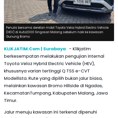
Penulis bersama deretan mobil Toyota Veloz Hybrid Electric Vehicle
(HEV) di Auto2000 Singosari Malang sebelum naik ke kawasan
Gunung Bromo
KLIKJATIM.Com | Surabaya
- Klikjatim
berkesempatan melakukan pengujian internal
Toyota Veloz Hybrid Electric Vehicle (HEV),
khususnya varian tertinggi Q TSS e-CVT
Modellista. Rute yang dipilih bukan jalur biasa,
melainkan kawasan Bromo Hillside di Ngadas,
KecamatanTumpang, Kabupaten Malang, Jawa
Timur.
Jalur menuju kawasan ini terkenal dipenuhi