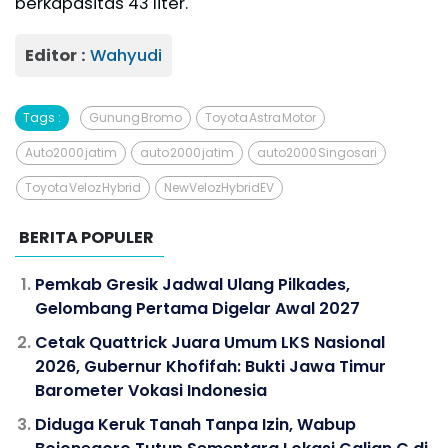
berkapasitas 43 liter.
Editor :
Wahyudi
Tags :
Gunung Bromo
Toyota Astra Motor
Auto2000 jatim
auto 2000 jatim
auto2000 Singosari
Toyota Veloz Hybrid
NewVelozHybridEV
BERITA POPULER
Pemkab Gresik Jadwal Ulang Pilkades,
Gelombang Pertama Digelar Awal 2027
Cetak Quattrick Juara Umum LKS Nasional
2026, Gubernur Khofifah: Bukti Jawa Timur
Barometer Vokasi Indonesia
Diduga Keruk Tanah Tanpa Izin, Wabup