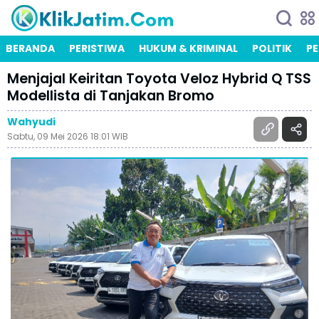
BERANDA
PERISTIWA
HUKUM & KRIMINAL
POLITIK
PE
Menjajal Keiritan Toyota Veloz Hybrid Q TSS
Modellista di Tanjakan Bromo
Wahyudi
Sabtu, 09 Mei 2026 18:01 WIB