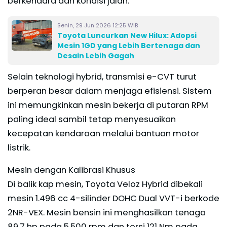
berkendara dan kondisi jalan.
Senin, 29 Jun 2026 12:25 WIB
Toyota Luncurkan New Hilux: Adopsi
Mesin 1GD yang Lebih Bertenaga dan
Desain Lebih Gagah
Selain teknologi hybrid, transmisi e-CVT turut
berperan besar dalam menjaga efisiensi. Sistem
ini memungkinkan mesin bekerja di putaran RPM
paling ideal sambil tetap menyesuaikan
kecepatan kendaraan melalui bantuan motor
listrik.
Mesin dengan Kalibrasi Khusus
Di balik kap mesin, Toyota Veloz Hybrid dibekali
mesin 1.496 cc 4-silinder DOHC Dual VVT-i berkode
2NR-VEX. Mesin bensin ini menghasilkan tenaga
89,7 hp pada 5.500 rpm dan torsi 121 Nm pada