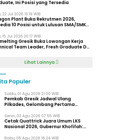
uate, Ini Posisi yang Tersedia
 22 Jul 2026 13:19 WIB
agon Plant Buka Rekrutmen 2026,
edia 10 Posisi untuk Lulusan SMA/SMK
gga D4
 15 Jul 2026 20:17 WIB
Smelting Gresik Buka Lowongan Kerja
hnical Team Leader, Fresh Graduate D3
ersilakan Melamar
Lihat Lainnya
ita Populer
Sabtu, 01 Agu 2026 21:00 WIB
Pemkab Gresik Jadwal Ulang
Pilkades, Gelombang Pertama
Digelar Awal 2027
Senin, 03 Agu 2026 07:55 WIB
Cetak Quattrick Juara Umum LKS
Nasional 2026, Gubernur Khofifah:
Bukti Jawa Timur Barometer Vokasi
Indonesia
Rabu, 05 Agu 2026 16:24 WIB