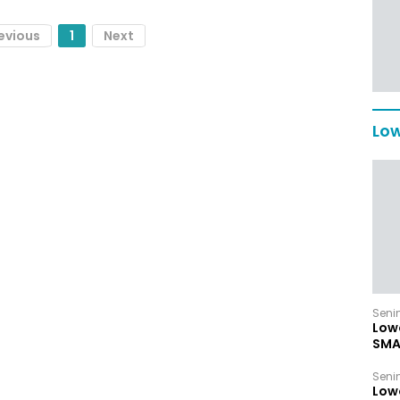
evious
1
Next
Low
Senin
Low
SMA
Senin
Low