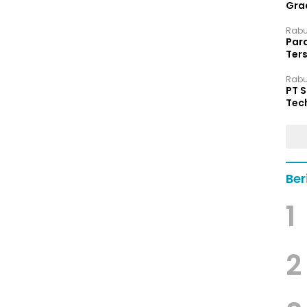
Grad
Rabu,
Par
Ters
hin
Rabu,
PT 
Tec
Dip
Ber
1
2