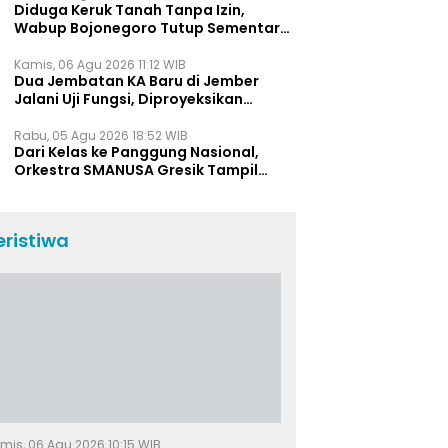
Diduga Keruk Tanah Tanpa Izin,
Wabup Bojonegoro Tutup Sementara
Lokasi Galian C di Trucuk
Kamis, 06 Agu 2026 11:12 WIB
Dua Jembatan KA Baru di Jember
Jalani Uji Fungsi, Diproyeksikan
Berumur Lebih dari 50 Tahun
Rabu, 05 Agu 2026 18:52 WIB
Dari Kelas ke Panggung Nasional,
Orkestra SMANUSA Gresik Tampil
Memukau di Giri Pancasuar Awards
2026
eristiwa
mis, 06 Agu 2026 10:15 WIB