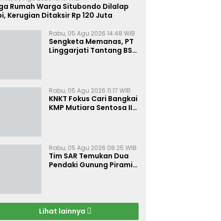
iga Rumah Warga Situbondo Dilalap
i, Kerugian Ditaksir Rp 120 Juta
Rabu, 05 Agu 2026 14:48 WIB
Sengketa Memanas, PT
Linggarjati Tantang BSN
Buktikan Transparansi
dan Nilai Syariah
Rabu, 05 Agu 2026 11:17 WIB
KNKT Fokus Cari Bangkai
KMP Mutiara Sentosa II
untuk Ungkap Penyebab
Kebakaran
Rabu, 05 Agu 2026 08:25 WIB
Tim SAR Temukan Dua
Pendaki Gunung Piramid
Dalam Kondisi Tak
Bernyawa
Lihat lainnya