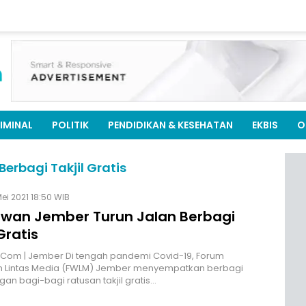
IMINAL
POLITIK
PENDIDIKAN & KESEHATAN
EKBIS
O
rbagi Takjil Gratis
Mei 2021 18:50 WIB
wan Jember Turun Jalan Berbagi
 Gratis
.Com | Jember Di tengah pandemi Covid-19, Forum
 Lintas Media (FWLM) Jember menyempatkan berbagi
gan bagi-bagi ratusan takjil gratis…