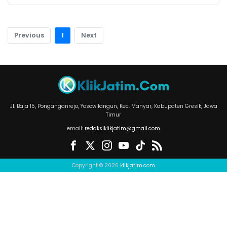
Previous
1
Next
Jl. Baja 15, Ponganganrejo, Yosowilangun, Kec. Manyar, Kabupaten Gresik, Jawa
Timur
email:
redaksiklikjatim@gmail.com
Copyright © 2026
klikjatim.com