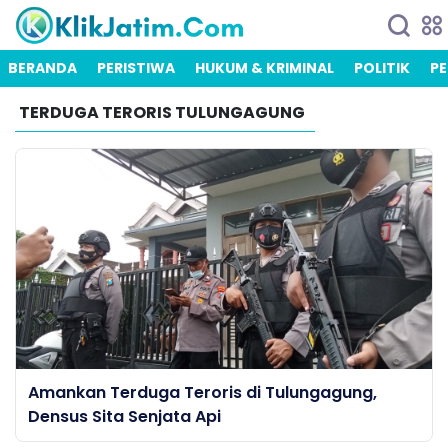
BERANDA
PERISTIWA
HUKUM & KRIMINAL
POLITIK
PE
TERDUGA TERORIS TULUNGAGUNG
Amankan Terduga Teroris di Tulungagung,
Densus Sita Senjata Api