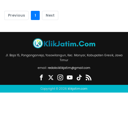
Previous
1
Next
Jl. Baja 15, Ponganganrejo, Yosowilangun, Kec. Manyar, Kabupaten Gresik, Jawa
Timur
email:
redaksiklikjatim@gmail.com
Copyright © 2026
klikjatim.com