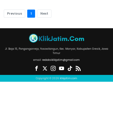
Previous
1
Next
Jl. Baja 15, Ponganganrejo, Yosowilangun, Kec. Manyar, Kabupaten Gresik, Jawa
Timur
email:
redaksiklikjatim@gmail.com
Copyright © 2026
klikjatim.com