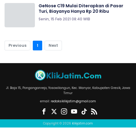
GeNose C19 Mulai Diterapkan di Pasar
Turi, Biayanya Hanya Rp 20 Ribu
Senin, 15 Feb 2021 08:40 WIB
Previous
1
Next
Jl. Baja 15, Ponganganrejo, Yosowilangun, Kec. Manyar, Kabupaten Gresik, Jawa
Timur
email:
redaksiklikjatim@gmail.com
Copyright © 2026
klikjatim.com