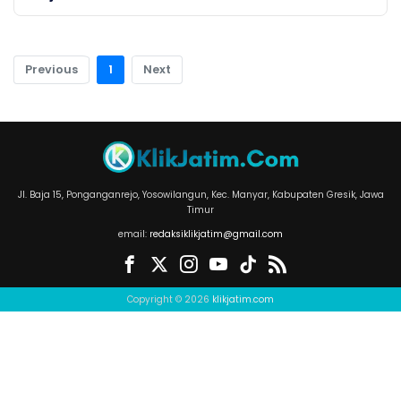
Previous
1
Next
Jl. Baja 15, Ponganganrejo, Yosowilangun, Kec. Manyar, Kabupaten Gresik, Jawa
Timur
email:
redaksiklikjatim@gmail.com
Copyright © 2026
klikjatim.com