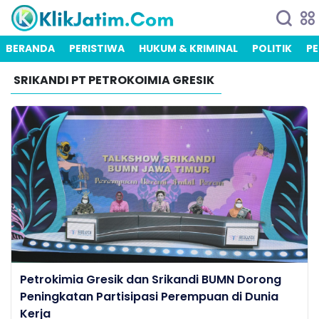
BERANDA
PERISTIWA
HUKUM & KRIMINAL
POLITIK
PE
SRIKANDI PT PETROKOIMIA GRESIK
Petrokimia Gresik dan Srikandi BUMN Dorong
Peningkatan Partisipasi Perempuan di Dunia
Kerja