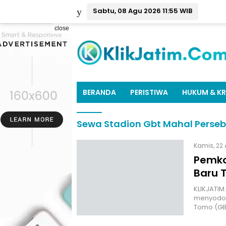
Sabtu, 08 Agu 2026 11:55 WIB
close
BERANDA
PERISTIWA
HUKUM & KR
Sewa Stadion Gbt Mahal Perse
Kamis, 22 
Pemko
Baru T
KLIKJATIM
menyodork
Tomo (G