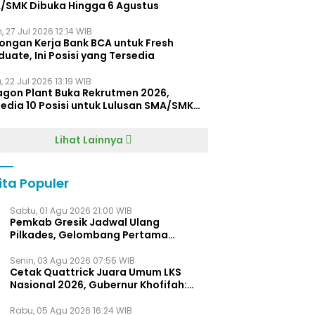
/SMK Dibuka Hingga 6 Agustus
, 27 Jul 2026 12:14 WIB
ongan Kerja Bank BCA untuk Fresh
uate, Ini Posisi yang Tersedia
 22 Jul 2026 13:19 WIB
agon Plant Buka Rekrutmen 2026,
edia 10 Posisi untuk Lulusan SMA/SMK
gga D4
Lihat Lainnya
ita Populer
Sabtu, 01 Agu 2026 21:00 WIB
Pemkab Gresik Jadwal Ulang
Pilkades, Gelombang Pertama
Digelar Awal 2027
Senin, 03 Agu 2026 07:55 WIB
Cetak Quattrick Juara Umum LKS
Nasional 2026, Gubernur Khofifah:
Bukti Jawa Timur Barometer Vokasi
Indonesia
Rabu, 05 Agu 2026 16:24 WIB