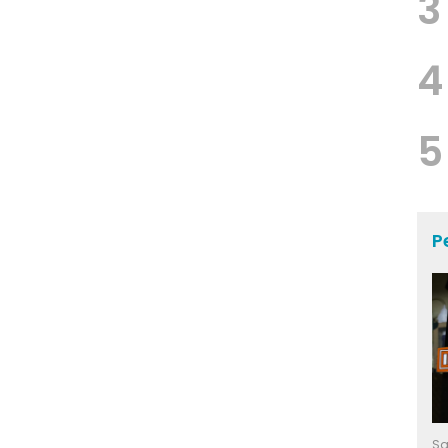
3
4
5
P
Sa