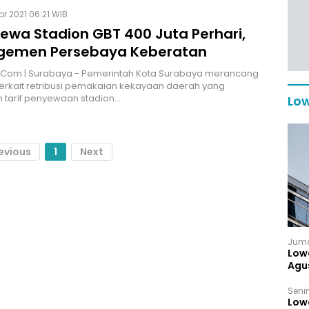
pr 2021 06:21 WIB
Sewa Stadion GBT 400 Juta Perhari,
emen Persebaya Keberatan
M.Com | Surabaya - Pemerintah Kota Surabaya merancang
erkait retribusi pemakaian kekayaan daerah yang
 tarif penyewaan stadion…
Low
evious
1
Next
Juma
Low
Agu
Senin
Low