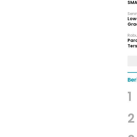
SMA
Senin
Low
Grad
Rabu,
Par
Ters
hin
Ber
1
2