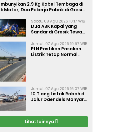
embunyikan 2,9 Kg Kabel Tembaga di
k Motor, Dua Pekerja Pabrik di Gresik
tangkap Polisi
Sabtu, 08 Agu 2026 10:17 WIB
Dua ABK Kapal yang
Sandar di Gresik Tewas
Diduga Keracunan Gas,
Evakuasi Terkendala
Jumat, 07 Agu 2026 19:57 WIB
Akses Palka Sempit
PLN Pastikan Pasokan
Listrik Tetap Normal
Meski 10 Tiang Roboh di
Jalur Daendels Manyar
Kabupaten Gresik
Jumat, 07 Agu 2026 16:07 WIB
10 Tiang Listrik Roboh di
Jalur Daendels Manyar
Gresik, Seorang Sopir
Terluka
Lihat lainnya