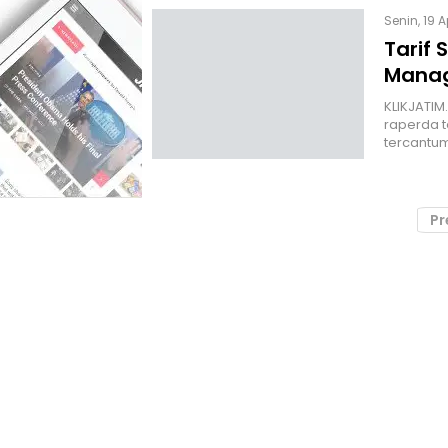
Senin, 19 A
Tarif 
Manag
KLIKJATI
raperda t
tercantum
Pr