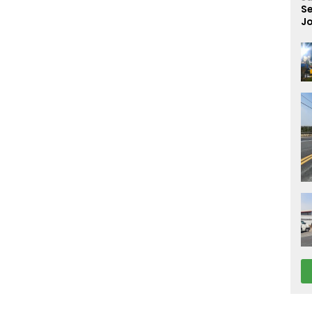
S
Jo
Di