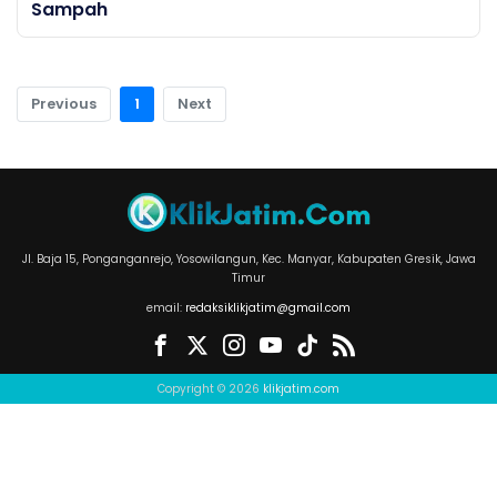
Sampah
Previous
1
Next
Jl. Baja 15, Ponganganrejo, Yosowilangun, Kec. Manyar, Kabupaten Gresik, Jawa
Timur
email:
redaksiklikjatim@gmail.com
Copyright © 2026
klikjatim.com