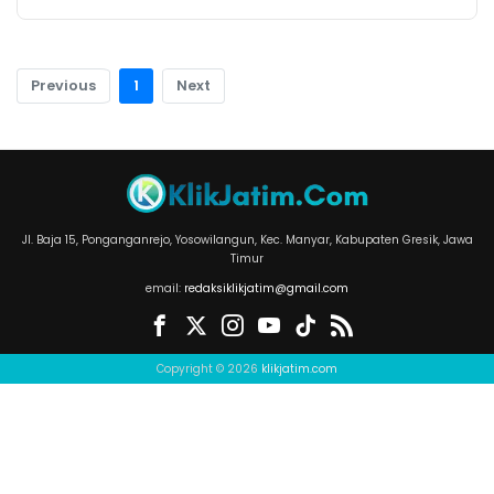
Previous
1
Next
Jl. Baja 15, Ponganganrejo, Yosowilangun, Kec. Manyar, Kabupaten Gresik, Jawa
Timur
email:
redaksiklikjatim@gmail.com
Copyright © 2026
klikjatim.com