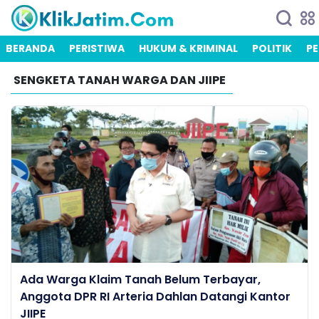
BERANDA
PERISTIWA
HUKUM & KRIMINAL
POLITIK
PE
SENGKETA TANAH WARGA DAN JIIPE
Ada Warga Klaim Tanah Belum Terbayar,
Anggota DPR RI Arteria Dahlan Datangi Kantor
JIIPE