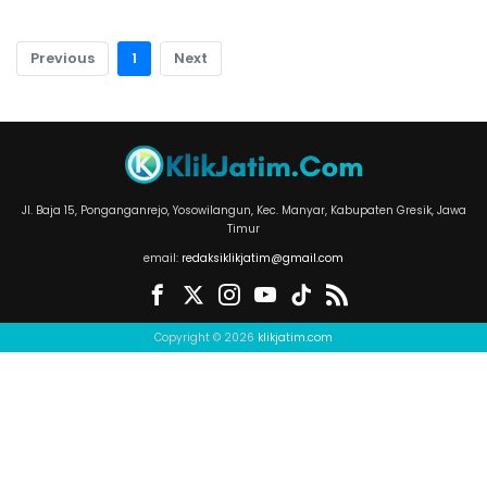
Previous
1
Next
Jl. Baja 15, Ponganganrejo, Yosowilangun, Kec. Manyar, Kabupaten Gresik, Jawa
Timur
email:
redaksiklikjatim@gmail.com
Copyright © 2026
klikjatim.com