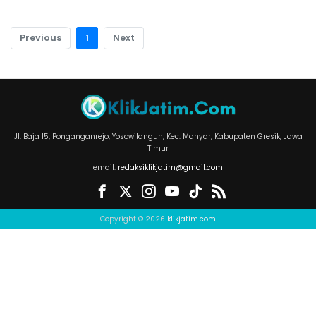
Previous
1
Next
Jl. Baja 15, Ponganganrejo, Yosowilangun, Kec. Manyar, Kabupaten Gresik, Jawa
Timur
email:
redaksiklikjatim@gmail.com
Copyright © 2026
klikjatim.com