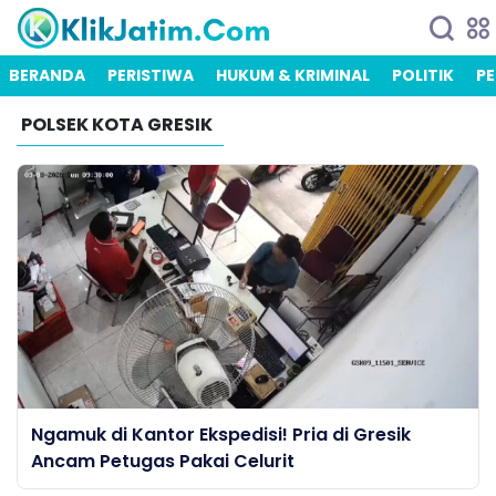
BERANDA
PERISTIWA
HUKUM & KRIMINAL
POLITIK
PE
POLSEK KOTA GRESIK
Ngamuk di Kantor Ekspedisi! Pria di Gresik
Ancam Petugas Pakai Celurit