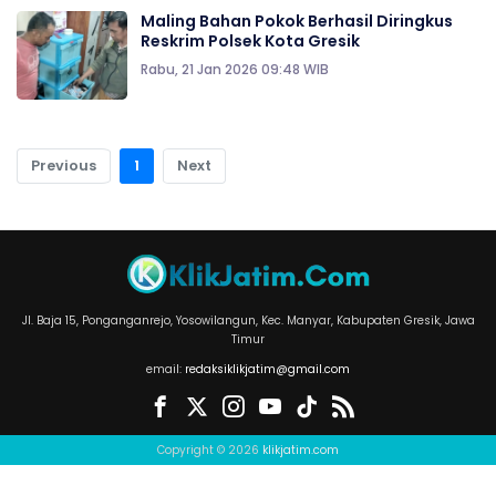
Maling Bahan Pokok Berhasil Diringkus
Reskrim Polsek Kota Gresik
Rabu, 21 Jan 2026 09:48 WIB
Previous
1
Next
Jl. Baja 15, Ponganganrejo, Yosowilangun, Kec. Manyar, Kabupaten Gresik, Jawa
Timur
email:
redaksiklikjatim@gmail.com
Copyright © 2026
klikjatim.com