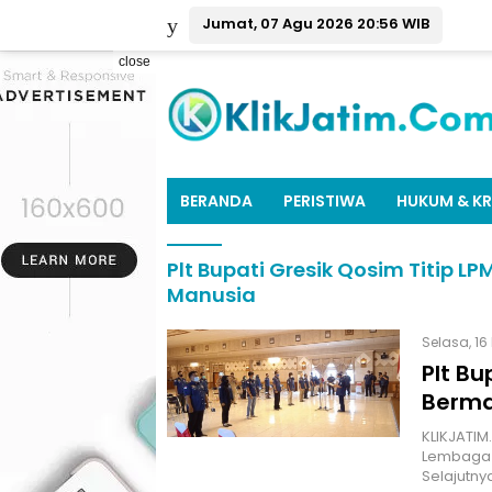
Jumat, 07 Agu 2026 20:56 WIB
close
BERANDA
PERISTIWA
HUKUM & KR
Plt Bupati Gresik Qosim Titip 
Manusia
Selasa, 16
Plt Bu
Berma
KLIKJATI
Lembaga 
Selajutny