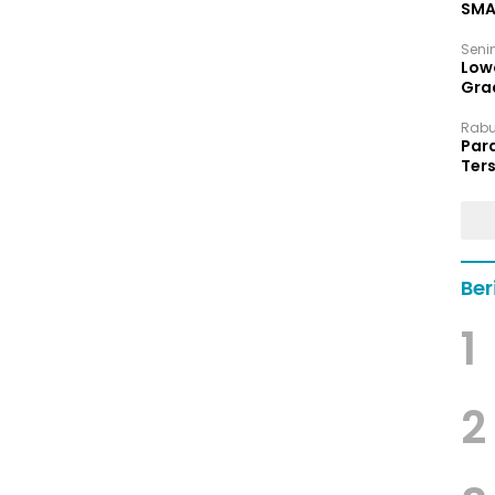
SMA
Senin
Low
Grad
Rabu,
Par
Ters
hin
Ber
1
2