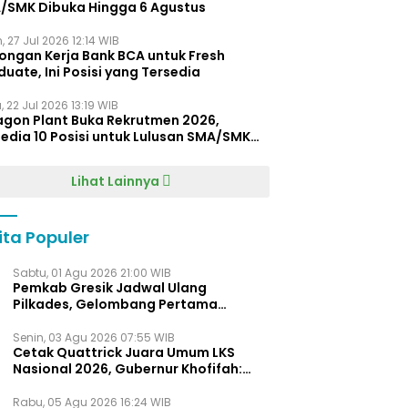
/SMK Dibuka Hingga 6 Agustus
, 27 Jul 2026 12:14 WIB
ongan Kerja Bank BCA untuk Fresh
uate, Ini Posisi yang Tersedia
 22 Jul 2026 13:19 WIB
agon Plant Buka Rekrutmen 2026,
edia 10 Posisi untuk Lulusan SMA/SMK
gga D4
Lihat Lainnya
ita Populer
Sabtu, 01 Agu 2026 21:00 WIB
Pemkab Gresik Jadwal Ulang
Pilkades, Gelombang Pertama
Digelar Awal 2027
Senin, 03 Agu 2026 07:55 WIB
Cetak Quattrick Juara Umum LKS
Nasional 2026, Gubernur Khofifah:
Bukti Jawa Timur Barometer Vokasi
Indonesia
Rabu, 05 Agu 2026 16:24 WIB