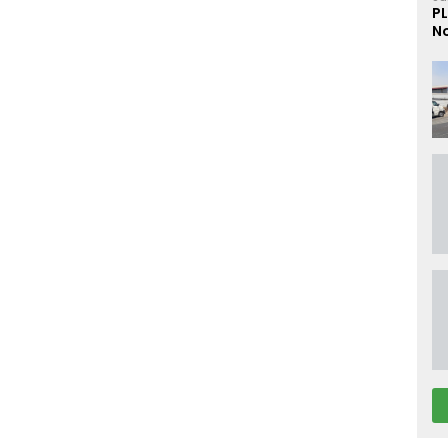
PL
No
D