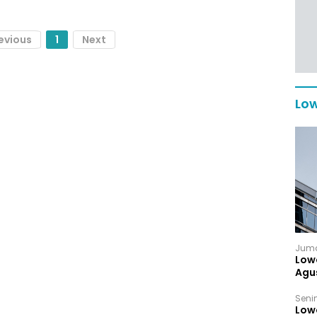
evious
1
Next
Low
Juma
Low
Agu
Senin
Low