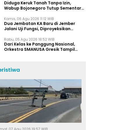
Diduga Keruk Tanah Tanpa Izin,
Wabup Bojonegoro Tutup Sementara
Lokasi Galian C di Trucuk
Kamis, 06 Agu 2026 11:12 WIB
Dua Jembatan KA Baru di Jember
Jalani Uji Fungsi, Diproyeksikan
Berumur Lebih dari 50 Tahun
Rabu, 05 Agu 2026 18:52 WIB
Dari Kelas ke Panggung Nasional,
Orkestra SMANUSA Gresik Tampil
Memukau di Giri Pancasuar Awards
2026
eristiwa
mat, 07 Agu 2026 19:57 WIB