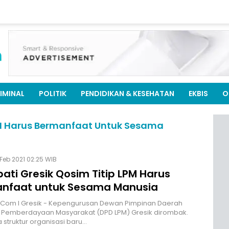
IMINAL
POLITIK
PENDIDIKAN & KESEHATAN
EKBIS
O
LPM Harus Bermanfaat Untuk Sesama
 Feb 2021 02:25 WIB
pati Gresik Qosim Titip LPM Harus
nfaat untuk Sesama Manusia
M.Com I Gresik - Kepengurusan Dewan Pimpinan Daerah
Pemberdayaan Masyarakat (DPD LPM) Gresik dirombak.
a struktur organisasi baru…