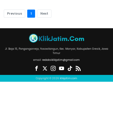
Previous
1
Next
Jl. Baja 15, Ponganganrejo, Yosowilangun, Kec. Manyar, Kabupaten Gresik, Jawa
Timur
email:
redaksiklikjatim@gmail.com
Copyright © 2026
klikjatim.com