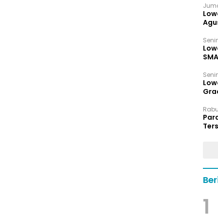
Juma
Low
Agu
Senin
Low
SMA
Senin
Low
Grad
Rabu,
Par
Ters
hin
Ber
1