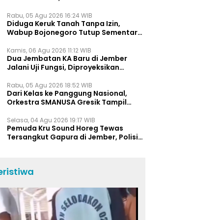
Bukti Jawa Timur Barometer Vokasi
Indonesia
Rabu, 05 Agu 2026 16:24 WIB
Diduga Keruk Tanah Tanpa Izin,
Wabup Bojonegoro Tutup Sementara
Lokasi Galian C di Trucuk
Kamis, 06 Agu 2026 11:12 WIB
Dua Jembatan KA Baru di Jember
Jalani Uji Fungsi, Diproyeksikan
Berumur Lebih dari 50 Tahun
Rabu, 05 Agu 2026 18:52 WIB
Dari Kelas ke Panggung Nasional,
Orkestra SMANUSA Gresik Tampil
Memukau di Giri Pancasuar Awards
2026
Selasa, 04 Agu 2026 19:17 WIB
Pemuda Kru Sound Horeg Tewas
Tersangkut Gapura di Jember, Polisi
Beberkan Kronologi Kejadian
eristiwa