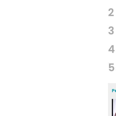
2
3
4
5
P