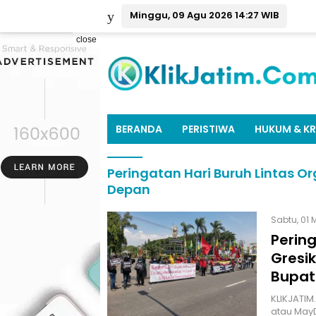
Minggu, 09 Agu 2026 14:27 WIB
close
BERANDA
PERISTIWA
HUKUM & KR
Peringatan Hari Buruh Lintas Or
Depan
Sabtu, 01 
Pering
Gresik
Bupat
KLIKJATIM
atau MayD