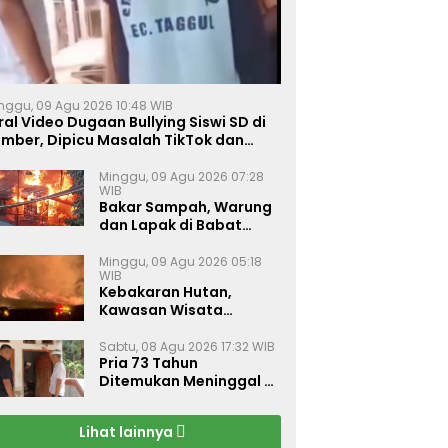
nggu, 09 Agu 2026 10:48 WIB
ral Video Dugaan Bullying Siswi SD di
ember, Dipicu Masalah TikTok dan
inta Monyet
Minggu, 09 Agu 2026 07:28
WIB
Bakar Sampah, Warung
dan Lapak di Babat
Lamongan Ludes Dilalap
Api
Minggu, 09 Agu 2026 05:18
WIB
Kebakaran Hutan,
Kawasan Wisata
Gunung Bromo Ditutup
Total
Sabtu, 08 Agu 2026 17:32 WIB
Pria 73 Tahun
Ditemukan Meninggal di
Rumahnya di Gapura
Sumenep
Lihat lainnya