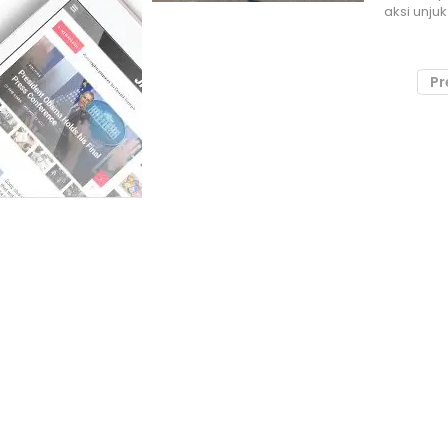
aksi unjuk
Pr