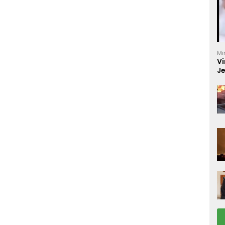
Mi
Vi
J
C