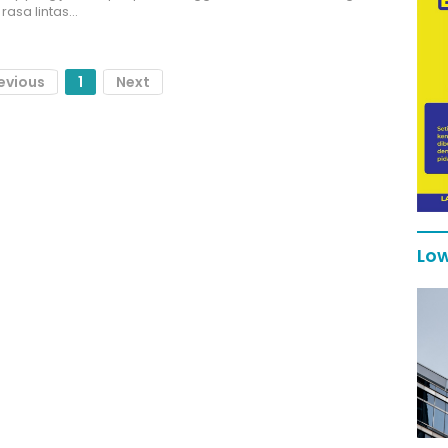
 rasa lintas…
evious
1
Next
Low