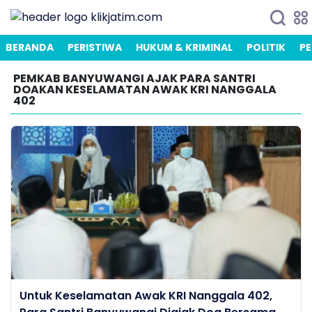
BERANDA
PERISTIWA
HUKUM & KRIMINAL
POLITIK
PE
PEMKAB BANYUWANGI AJAK PARA SANTRI
DOAKAN KESELAMATAN AWAK KRI NANGGALA
402
Untuk Keselamatan Awak KRI Nanggala 402,