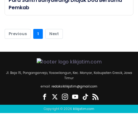
Para Santri Banyuwangi Diajak Doa Bersama
Pemkab
Previous
1
Next
Jl. Baja 15, Ponganganrejo, Yosowilangun, Kec. Manyar, Kabupaten Gresik, Jawa
Timur
email:
redaksiklikjatim@gmail.com
Copyright © 2026
klikjatim.com