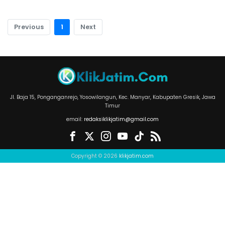
Previous
1
Next
Jl. Baja 15, Ponganganrejo, Yosowilangun, Kec. Manyar, Kabupaten Gresik, Jawa
Timur
email:
redaksiklikjatim@gmail.com
Copyright © 2026
klikjatim.com