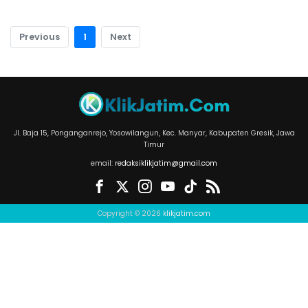
Previous
1
Next
Jl. Baja 15, Ponganganrejo, Yosowilangun, Kec. Manyar, Kabupaten Gresik, Jawa
Timur
email:
redaksiklikjatim@gmail.com
Copyright © 2026
klikjatim.com