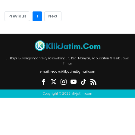
Previous
1
Next
Jl. Baja 15, Ponganganrejo, Yosowilangun, Kec. Manyar, Kabupaten Gresik, Jawa
Timur
email:
redaksiklikjatim@gmail.com
Copyright © 2026
klikjatim.com