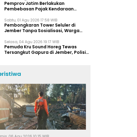
Pemprov Jatim Berlakukan
Pembebasan Pajak Kendaraan
Selama Agustus 2026, Ini Daftar
Insentifnya
Sabtu, 01 Agu 2026 17:58 WIB
Pembongkaran Tower Seluler di
Jember Tanpa Sosialisasi, Warga
Pertanyakan Prosedur K3 dan
Tanggung Jawab Perusahaan
Selasa, 04 Agu 2026 19:17 WIB
Pemuda Kru Sound Horeg Tewas
Tersangkut Gapura di Jember, Polisi
Beberkan Kronologi Kejadian
eristiwa
mis, 06 Agu 2026 10:15 WIB