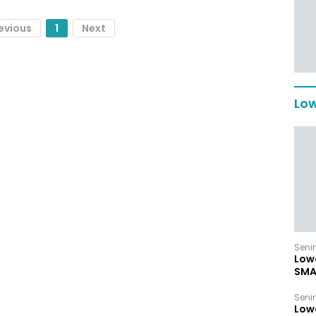
evious
1
Next
Low
Senin
Low
SMA
Senin
Low