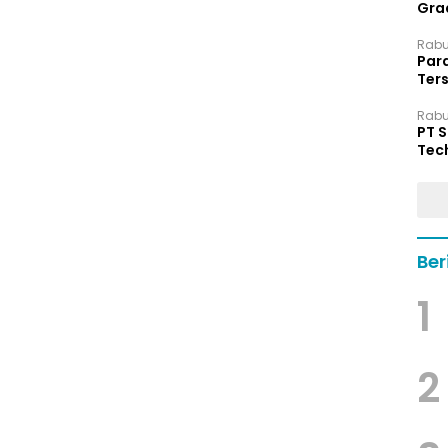
Grad
Rabu,
Par
Ters
hin
Rabu,
PT 
Tec
Dip
Ber
1
2