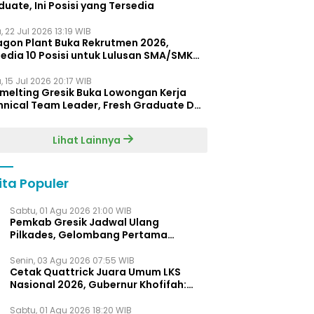
uate, Ini Posisi yang Tersedia
 22 Jul 2026 13:19 WIB
agon Plant Buka Rekrutmen 2026,
edia 10 Posisi untuk Lulusan SMA/SMK
gga D4
 15 Jul 2026 20:17 WIB
Smelting Gresik Buka Lowongan Kerja
hnical Team Leader, Fresh Graduate D3
ersilakan Melamar
Lihat Lainnya
ita Populer
Sabtu, 01 Agu 2026 21:00 WIB
Pemkab Gresik Jadwal Ulang
Pilkades, Gelombang Pertama
Digelar Awal 2027
Senin, 03 Agu 2026 07:55 WIB
Cetak Quattrick Juara Umum LKS
Nasional 2026, Gubernur Khofifah:
Bukti Jawa Timur Barometer Vokasi
Indonesia
Sabtu, 01 Agu 2026 18:20 WIB