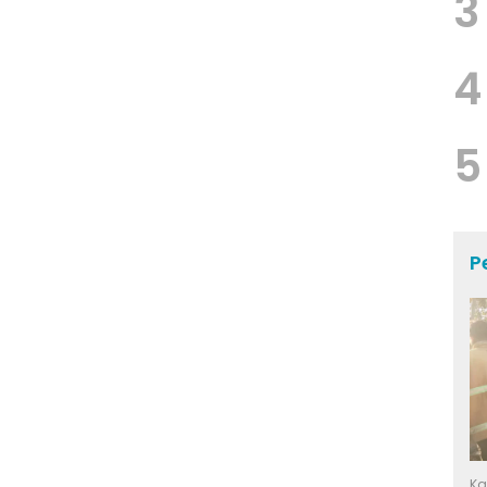
3
4
5
P
Ka