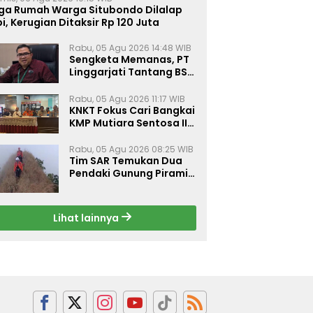
iga Rumah Warga Situbondo Dilalap
i, Kerugian Ditaksir Rp 120 Juta
Rabu, 05 Agu 2026 14:48 WIB
Sengketa Memanas, PT
Linggarjati Tantang BSN
Buktikan Transparansi
dan Nilai Syariah
Rabu, 05 Agu 2026 11:17 WIB
KNKT Fokus Cari Bangkai
KMP Mutiara Sentosa II
untuk Ungkap Penyebab
Kebakaran
Rabu, 05 Agu 2026 08:25 WIB
Tim SAR Temukan Dua
Pendaki Gunung Piramid
Dalam Kondisi Tak
Bernyawa
Lihat lainnya