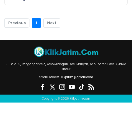
Previous
1
Next
Jl. Baja 15, Ponganganrejo, Yosowilangun, Kec. Manyar, Kabupaten Gresik, Jawa
Timur
email:
redaksiklikjatim@gmail.com
Copyright © 2026
klikjatim.com