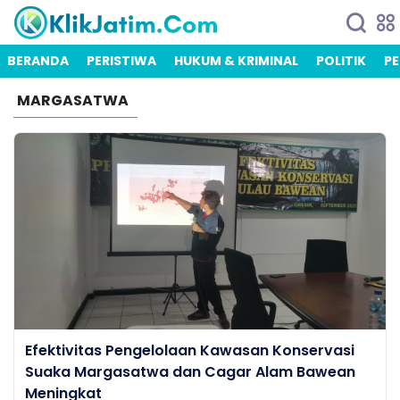
BERANDA
PERISTIWA
HUKUM & KRIMINAL
POLITIK
PE
MARGASATWA
Efektivitas Pengelolaan Kawasan Konservasi
Suaka Margasatwa dan Cagar Alam Bawean
Meningkat