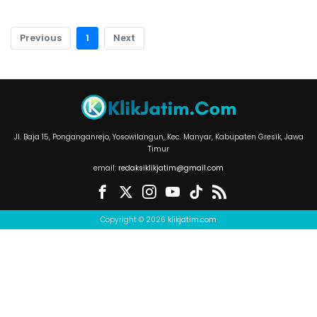
Previous
1
Next
Jl. Baja 15, Ponganganrejo, Yosowilangun, Kec. Manyar, Kabupaten Gresik, Jawa
Timur
email:
redaksiklikjatim@gmail.com
Copyright © 2026
klikjatim.com