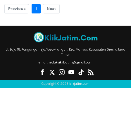
Previous
1
Next
Jl. Baja 15, Ponganganrejo, Yosowilangun, Kec. Manyar, Kabupaten Gresik, Jawa
Timur
email:
redaksiklikjatim@gmail.com
Copyright © 2026
klikjatim.com