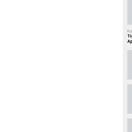
Ka
T
Ap