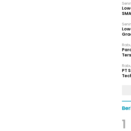
Senin
Low
SMA
Senin
Low
Grad
Rabu,
Par
Ters
hin
Rabu,
PT 
Tec
Dip
Ber
1