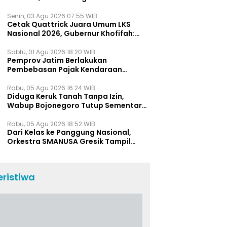
Digelar Awal 2027
Senin, 03 Agu 2026 07:55 WIB
Cetak Quattrick Juara Umum LKS
Nasional 2026, Gubernur Khofifah:
Bukti Jawa Timur Barometer Vokasi
Indonesia
Sabtu, 01 Agu 2026 18:20 WIB
Pemprov Jatim Berlakukan
Pembebasan Pajak Kendaraan
Selama Agustus 2026, Ini Daftar
Insentifnya
Rabu, 05 Agu 2026 16:24 WIB
Diduga Keruk Tanah Tanpa Izin,
Wabup Bojonegoro Tutup Sementara
Lokasi Galian C di Trucuk
Rabu, 05 Agu 2026 18:52 WIB
Dari Kelas ke Panggung Nasional,
Orkestra SMANUSA Gresik Tampil
Memukau di Giri Pancasuar Awards
2026
eristiwa