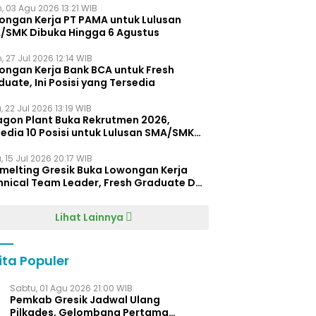
, 03 Agu 2026 13:21 WIB
ongan Kerja PT PAMA untuk Lulusan
/SMK Dibuka Hingga 6 Agustus
, 27 Jul 2026 12:14 WIB
ongan Kerja Bank BCA untuk Fresh
uate, Ini Posisi yang Tersedia
 22 Jul 2026 13:19 WIB
agon Plant Buka Rekrutmen 2026,
edia 10 Posisi untuk Lulusan SMA/SMK
gga D4
 15 Jul 2026 20:17 WIB
Smelting Gresik Buka Lowongan Kerja
hnical Team Leader, Fresh Graduate D3
ersilakan Melamar
Lihat Lainnya
ita Populer
Sabtu, 01 Agu 2026 21:00 WIB
Pemkab Gresik Jadwal Ulang
Pilkades, Gelombang Pertama