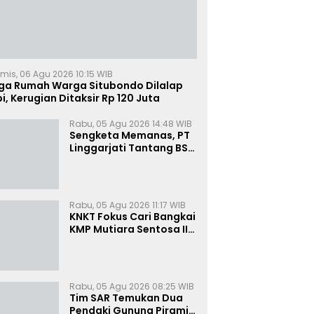
mis, 06 Agu 2026 10:15 WIB
iga Rumah Warga Situbondo Dilalap
i, Kerugian Ditaksir Rp 120 Juta
Rabu, 05 Agu 2026 14:48 WIB
Sengketa Memanas, PT
Linggarjati Tantang BSN
Buktikan Transparansi
dan Nilai Syariah
Rabu, 05 Agu 2026 11:17 WIB
KNKT Fokus Cari Bangkai
KMP Mutiara Sentosa II
untuk Ungkap Penyebab
Kebakaran
Rabu, 05 Agu 2026 08:25 WIB
Tim SAR Temukan Dua
Pendaki Gunung Piramid