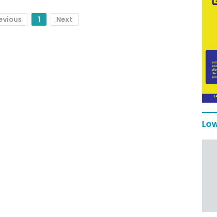
evious
1
Next
Low