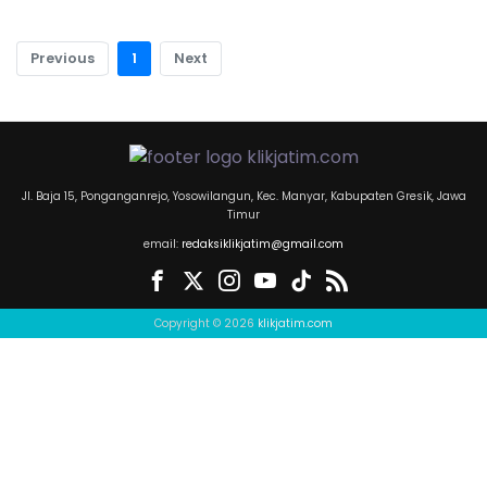
Previous
1
Next
Jl. Baja 15, Ponganganrejo, Yosowilangun, Kec. Manyar, Kabupaten Gresik, Jawa
Timur
email:
redaksiklikjatim@gmail.com
Copyright © 2026
klikjatim.com