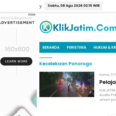
Sabtu, 08 Agu 2026 03:15 WIB
close
BERANDA
PERISTIWA
HUKUM & KR
Kecelekaan Ponorogo
Kamis, 17 
Pelaja
KLIKJATI
Audita Put
umum jur