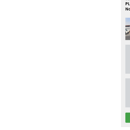
PL
No
D