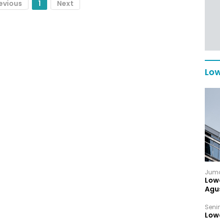
evious
1
Next
Low
Juma
Low
Agu
Senin
Low