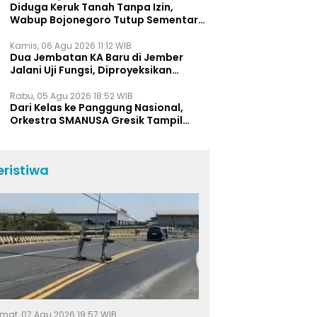
Diduga Keruk Tanah Tanpa Izin,
Wabup Bojonegoro Tutup Sementara
Lokasi Galian C di Trucuk
Kamis, 06 Agu 2026 11:12 WIB
Dua Jembatan KA Baru di Jember
Jalani Uji Fungsi, Diproyeksikan
Berumur Lebih dari 50 Tahun
Rabu, 05 Agu 2026 18:52 WIB
Dari Kelas ke Panggung Nasional,
Orkestra SMANUSA Gresik Tampil
Memukau di Giri Pancasuar Awards
2026
eristiwa
mat, 07 Agu 2026 19:57 WIB