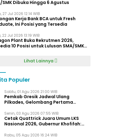
/SMK Dibuka Hingga 6 Agustus
, 27 Jul 2026 12:14 WIB
ongan Kerja Bank BCA untuk Fresh
uate, Ini Posisi yang Tersedia
 22 Jul 2026 13:19 WIB
agon Plant Buka Rekrutmen 2026,
edia 10 Posisi untuk Lulusan SMA/SMK
gga D4
Lihat Lainnya
ita Populer
Sabtu, 01 Agu 2026 21:00 WIB
Pemkab Gresik Jadwal Ulang
Pilkades, Gelombang Pertama
Digelar Awal 2027
Senin, 03 Agu 2026 07:55 WIB
Cetak Quattrick Juara Umum LKS
Nasional 2026, Gubernur Khofifah:
Bukti Jawa Timur Barometer Vokasi
Indonesia
Rabu, 05 Agu 2026 16:24 WIB