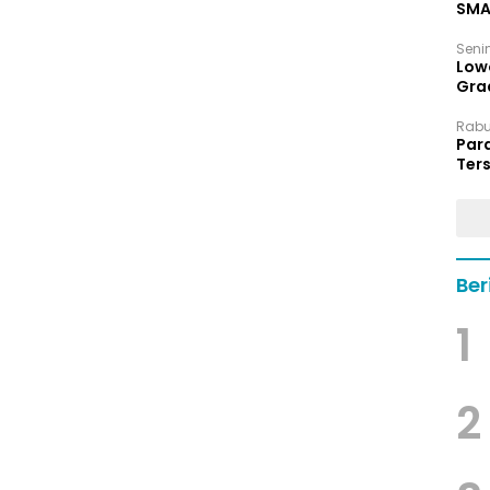
SMA
Senin
Low
Grad
Rabu,
Par
Ters
hin
Ber
1
2