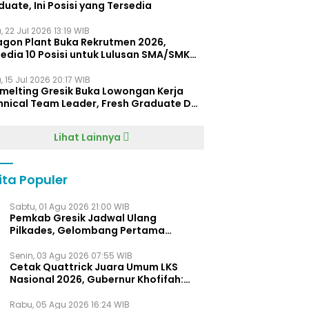
uate, Ini Posisi yang Tersedia
 22 Jul 2026 13:19 WIB
agon Plant Buka Rekrutmen 2026,
edia 10 Posisi untuk Lulusan SMA/SMK
gga D4
 15 Jul 2026 20:17 WIB
Smelting Gresik Buka Lowongan Kerja
hnical Team Leader, Fresh Graduate D3
ersilakan Melamar
Lihat Lainnya
ita Populer
Sabtu, 01 Agu 2026 21:00 WIB
Pemkab Gresik Jadwal Ulang
Pilkades, Gelombang Pertama
Digelar Awal 2027
Senin, 03 Agu 2026 07:55 WIB
Cetak Quattrick Juara Umum LKS
Nasional 2026, Gubernur Khofifah:
Bukti Jawa Timur Barometer Vokasi
Indonesia
Rabu, 05 Agu 2026 16:24 WIB