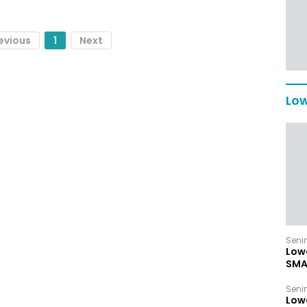
evious
1
Next
Low
Senin
Low
SMA
Senin
Low