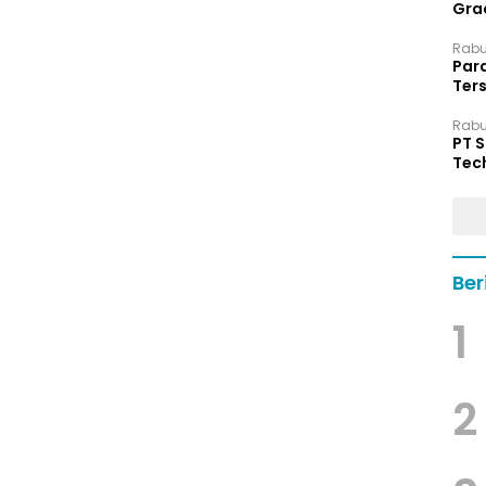
Grad
Rabu,
Par
Ters
hin
Rabu,
PT 
Tec
Dip
Ber
1
2