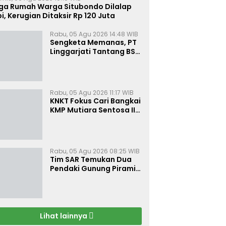
iga Rumah Warga Situbondo Dilalap
i, Kerugian Ditaksir Rp 120 Juta
Rabu, 05 Agu 2026 14:48 WIB
Sengketa Memanas, PT
Linggarjati Tantang BSN
Buktikan Transparansi
dan Nilai Syariah
Rabu, 05 Agu 2026 11:17 WIB
KNKT Fokus Cari Bangkai
KMP Mutiara Sentosa II
untuk Ungkap Penyebab
Kebakaran
Rabu, 05 Agu 2026 08:25 WIB
Tim SAR Temukan Dua
Pendaki Gunung Piramid
Dalam Kondisi Tak
Bernyawa
Lihat lainnya