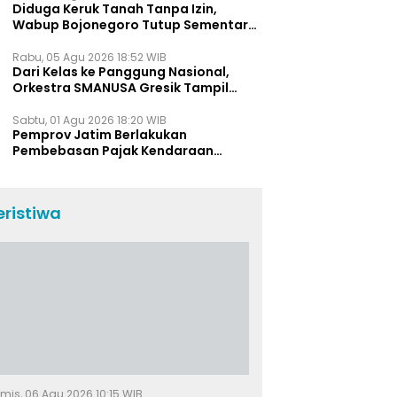
Diduga Keruk Tanah Tanpa Izin,
Wabup Bojonegoro Tutup Sementara
Lokasi Galian C di Trucuk
Rabu, 05 Agu 2026 18:52 WIB
Dari Kelas ke Panggung Nasional,
Orkestra SMANUSA Gresik Tampil
Memukau di Giri Pancasuar Awards
2026
Sabtu, 01 Agu 2026 18:20 WIB
Pemprov Jatim Berlakukan
Pembebasan Pajak Kendaraan
Selama Agustus 2026, Ini Daftar
Insentifnya
eristiwa
mis, 06 Agu 2026 10:15 WIB