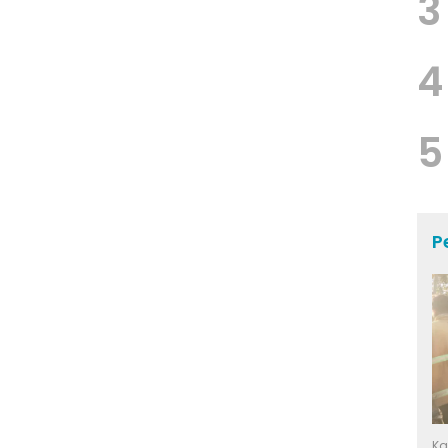
3
4
5
P
Ka