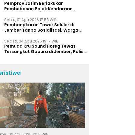
Pemprov Jatim Berlakukan
Pembebasan Pajak Kendaraan
Selama Agustus 2026, Ini Daftar
Insentifnya
Sabtu, 01 Agu 2026 17:58 WIB
Pembongkaran Tower Seluler di
Jember Tanpa Sosialisasi, Warga
Pertanyakan Prosedur K3 dan
Tanggung Jawab Perusahaan
Selasa, 04 Agu 2026 19:17 WIB
Pemuda Kru Sound Horeg Tewas
Tersangkut Gapura di Jember, Polisi
Beberkan Kronologi Kejadian
eristiwa
mis, 06 Agu 2026 10:15 WIB