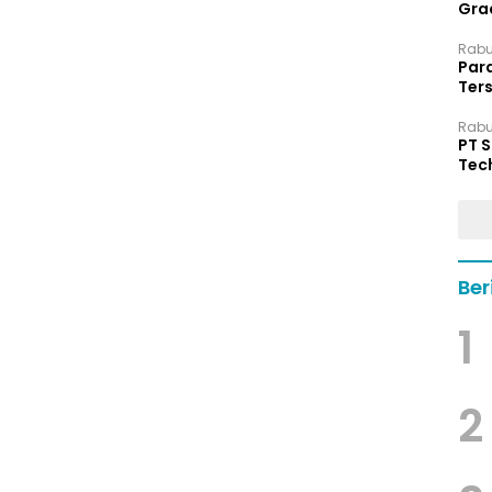
Grad
Rabu,
Par
Ters
hin
Rabu,
PT 
Tec
Dip
Ber
1
2