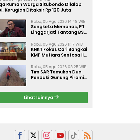
iga Rumah Warga Situbondo Dilalap
i, Kerugian Ditaksir Rp 120 Juta
Rabu, 05 Agu 2026 14:48 WIB
Sengketa Memanas, PT
Linggarjati Tantang BSN
Buktikan Transparansi
dan Nilai Syariah
Rabu, 05 Agu 2026 11:17 WIB
KNKT Fokus Cari Bangkai
KMP Mutiara Sentosa II
untuk Ungkap Penyebab
Kebakaran
Rabu, 05 Agu 2026 08:25 WIB
Tim SAR Temukan Dua
Pendaki Gunung Piramid
Dalam Kondisi Tak
Bernyawa
Lihat lainnya