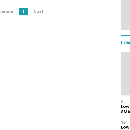
evious
1
Next
Low
Senin
Low
SMA
Senin
Low