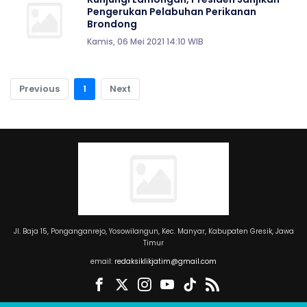
Pengerukan Pelabuhan Perikanan
Brondong
Kamis, 06 Mei 2021 14:10 WIB
Previous
1
Next
Jl. Baja 15, Ponganganrejo, Yosowilangun, Kec. Manyar, Kabupaten Gresik, Jawa
Timur
email:
redaksiklikjatim@gmail.com