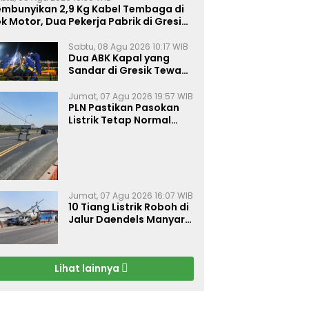
embunyikan 2,9 Kg Kabel Tembaga di
k Motor, Dua Pekerja Pabrik di Gresik
tangkap Polisi
Sabtu, 08 Agu 2026 10:17 WIB
Dua ABK Kapal yang
Sandar di Gresik Tewas
Diduga Keracunan Gas,
Evakuasi Terkendala
Jumat, 07 Agu 2026 19:57 WIB
Akses Palka Sempit
PLN Pastikan Pasokan
Listrik Tetap Normal
Meski 10 Tiang Roboh di
Jalur Daendels Manyar
Kabupaten Gresik
Jumat, 07 Agu 2026 16:07 WIB
10 Tiang Listrik Roboh di
Jalur Daendels Manyar
Gresik, Seorang Sopir
Terluka
Lihat lainnya