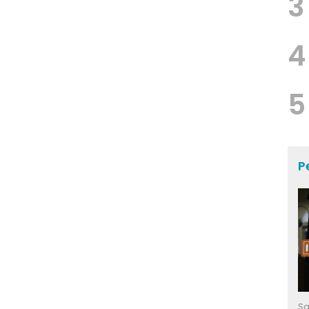
3
4
5
P
Sa