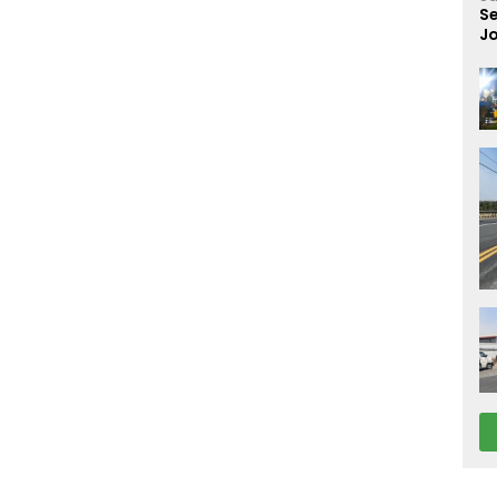
S
Jo
Di