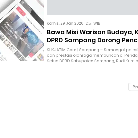
Kamis, 29 Jan 2026 12:51 WIB
Bawa Misi Warisan Budaya, 
DPRD Sampang Dorong Penca
Tembus Kancah Internasion
KLIKJATIM.Com | Sampang – Semangat peles
dan prestasi olahraga membuncah di Penda
Ketua DPRD Kabupaten Sampang, Rudi Kurni
Pr