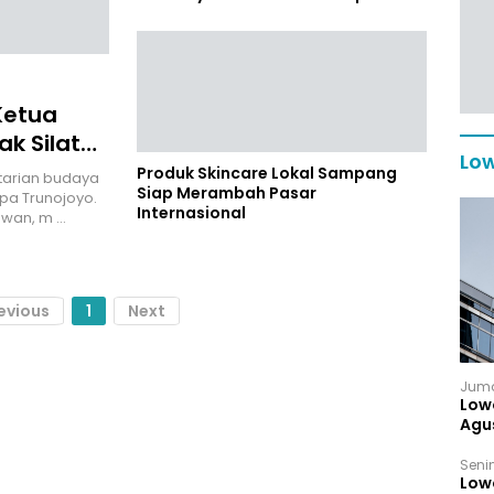
250 Rumah Sakit Akademik Dunia
Ketua
k Silat
Low
al
Produk Skincare Lokal Sampang
tarian budaya
Siap Merambah Pasar
pa Trunojoyo.
Internasional
awan, m …
evious
1
Next
Juma
Low
Agu
Senin
Low