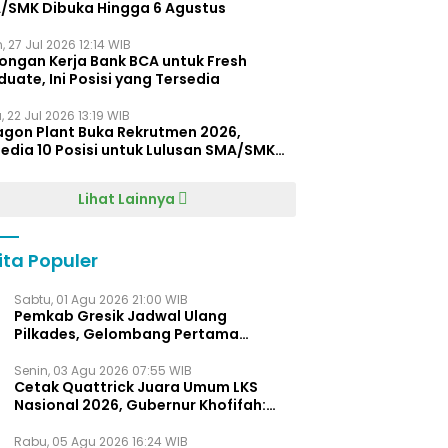
/SMK Dibuka Hingga 6 Agustus
, 27 Jul 2026 12:14 WIB
ongan Kerja Bank BCA untuk Fresh
uate, Ini Posisi yang Tersedia
 22 Jul 2026 13:19 WIB
agon Plant Buka Rekrutmen 2026,
edia 10 Posisi untuk Lulusan SMA/SMK
gga D4
Lihat Lainnya
ita Populer
Sabtu, 01 Agu 2026 21:00 WIB
Pemkab Gresik Jadwal Ulang
Pilkades, Gelombang Pertama
Digelar Awal 2027
Senin, 03 Agu 2026 07:55 WIB
Cetak Quattrick Juara Umum LKS
Nasional 2026, Gubernur Khofifah:
Bukti Jawa Timur Barometer Vokasi
Indonesia
Rabu, 05 Agu 2026 16:24 WIB