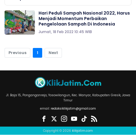
Hari Peduli Sampah Nasional 2022, Harus
Menjadi Momentum Perbaikan
Pengelolaan Sampah Di Indonesia
Jumat, 18 Feb 2022 10:45 WIB
Previous
1
Next
Jl. Baja 15, Ponganganrejo, Yosowilangun, Kec. Manyar, Kabupaten Gresik, Jawa
Timur
email:
redaksiklikjatim@gmail.com
Copyright © 2026
klikjatim.com