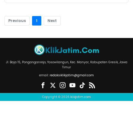
Previous
1
Next
Jl. Baja 15, Ponganganrejo, Yosowilangun, Kec. Manyar, Kabupaten Gresik, Jawa
Timur
email:
redaksiklikjatim@gmail.com
Copyright © 2026
klikjatim.com