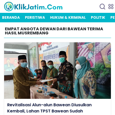
BERANDA
PERISTIWA
HUKUM & KRIMINAL
POLITIK
PE
EMPAT ANGOTA DEWAN DARI BAWEAN TERIMA
HASIL MUSREMBANG
Revitalisasi Alun-alun Bawean Diusulkan
Kembali, Lahan TPST Bawean Sudah