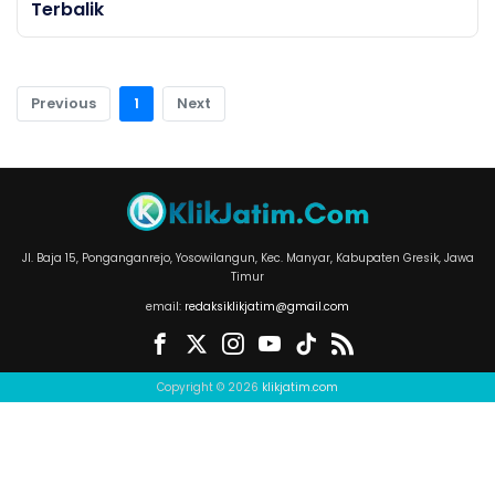
Terbalik
Previous
1
Next
Jl. Baja 15, Ponganganrejo, Yosowilangun, Kec. Manyar, Kabupaten Gresik, Jawa
Timur
email:
redaksiklikjatim@gmail.com
Copyright © 2026
klikjatim.com