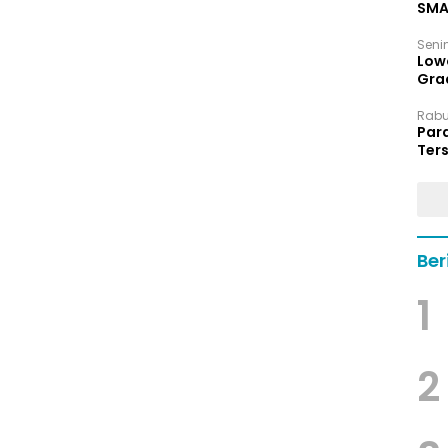
SMA
Senin
Low
Grad
Rabu,
Par
Ters
hin
Ber
1
2