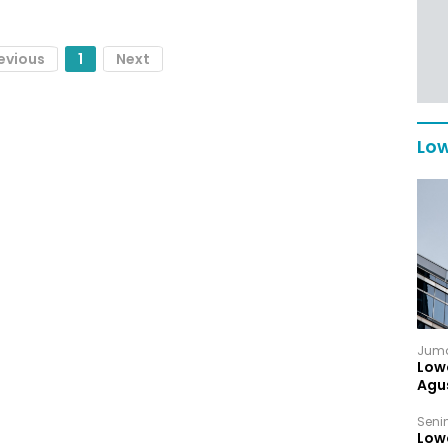
evious
1
Next
Low
Juma
Low
Agu
Senin
Low