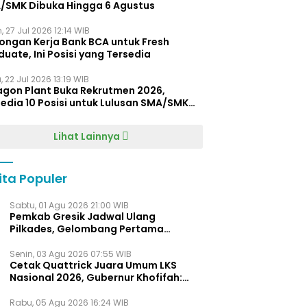
/SMK Dibuka Hingga 6 Agustus
, 27 Jul 2026 12:14 WIB
ongan Kerja Bank BCA untuk Fresh
uate, Ini Posisi yang Tersedia
 22 Jul 2026 13:19 WIB
agon Plant Buka Rekrutmen 2026,
edia 10 Posisi untuk Lulusan SMA/SMK
gga D4
Lihat Lainnya
ita Populer
Sabtu, 01 Agu 2026 21:00 WIB
Pemkab Gresik Jadwal Ulang
Pilkades, Gelombang Pertama
Digelar Awal 2027
Senin, 03 Agu 2026 07:55 WIB
Cetak Quattrick Juara Umum LKS
Nasional 2026, Gubernur Khofifah:
Bukti Jawa Timur Barometer Vokasi
Indonesia
Rabu, 05 Agu 2026 16:24 WIB