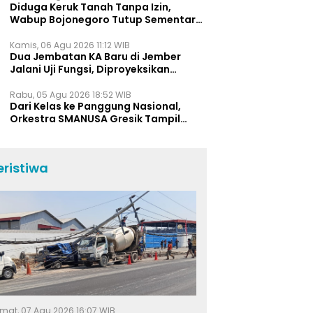
Diduga Keruk Tanah Tanpa Izin,
Wabup Bojonegoro Tutup Sementara
Lokasi Galian C di Trucuk
Kamis, 06 Agu 2026 11:12 WIB
Dua Jembatan KA Baru di Jember
Jalani Uji Fungsi, Diproyeksikan
Berumur Lebih dari 50 Tahun
Rabu, 05 Agu 2026 18:52 WIB
Dari Kelas ke Panggung Nasional,
Orkestra SMANUSA Gresik Tampil
Memukau di Giri Pancasuar Awards
2026
eristiwa
mat, 07 Agu 2026 16:07 WIB