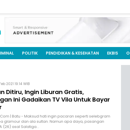
IMINAL
POLITIK
PENDIDIKAN & KESEHATAN
EKBIS
O
Feb 2021 19:14 WIB
 Ditiru, Ingin Liburan Gratis,
gan Ini Gadaikan TV Vila Untuk Bayar
r
.Com | Batu - Maksud hati ingin pacaran seperti selebgram
ba glamour dan ala sultan. Namun apa daya, pasangan
A (26) asal Salatiga…