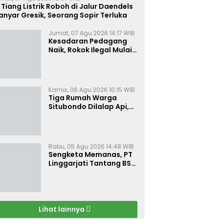
 Tiang Listrik Roboh di Jalur Daendels
nyar Gresik, Seorang Sopir Terluka
Jumat, 07 Agu 2026 14:17 WIB
Kesadaran Pedagang
Naik, Rokok Ilegal Mulai
Kehilangan Pasar di
Bojonegoro
Kamis, 06 Agu 2026 10:15 WIB
Tiga Rumah Warga
Situbondo Dilalap Api,
Kerugian Ditaksir Rp 120
Juta
Rabu, 05 Agu 2026 14:48 WIB
Sengketa Memanas, PT
Linggarjati Tantang BSN
Buktikan Transparansi
dan Nilai Syariah
Lihat lainnya