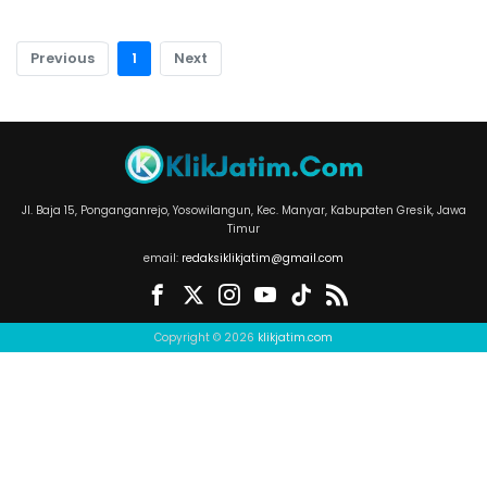
Previous
1
Next
Jl. Baja 15, Ponganganrejo, Yosowilangun, Kec. Manyar, Kabupaten Gresik, Jawa
Timur
email:
redaksiklikjatim@gmail.com
Copyright © 2026
klikjatim.com