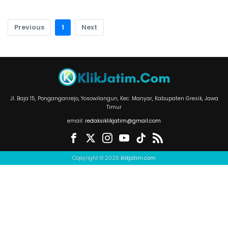
Previous
1
Next
Jl. Baja 15, Ponganganrejo, Yosowilangun, Kec. Manyar, Kabupaten Gresik, Jawa
Timur
email:
redaksiklikjatim@gmail.com
Copyright © 2026
klikjatim.com