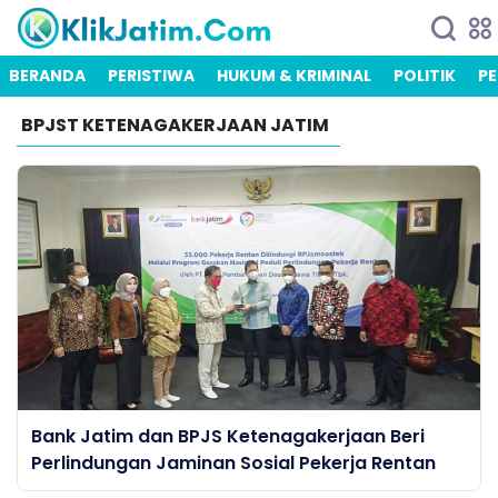
BERANDA
PERISTIWA
HUKUM & KRIMINAL
POLITIK
PE
BPJST KETENAGAKERJAAN JATIM
Bank Jatim dan BPJS Ketenagakerjaan Beri
Perlindungan Jaminan Sosial Pekerja Rentan