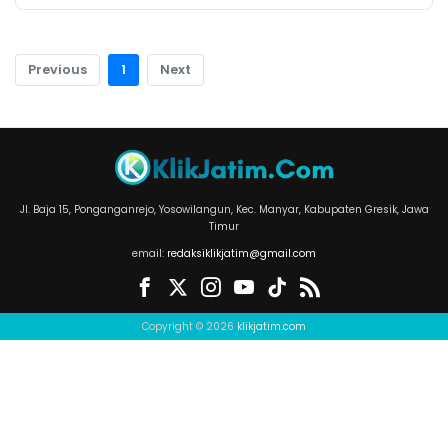
Previous
1
Next
Jl. Baja 15, Ponganganrejo, Yosowilangun, Kec. Manyar, Kabupaten Gresik, Jawa
Timur
email:
redaksiklikjatim@gmail.com
Copyright © 2026
klikjatim.com