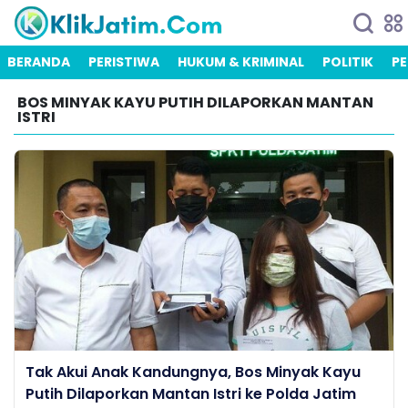
BERANDA
PERISTIWA
HUKUM & KRIMINAL
POLITIK
PE
BOS MINYAK KAYU PUTIH DILAPORKAN MANTAN
ISTRI
Tak Akui Anak Kandungnya, Bos Minyak Kayu
Putih Dilaporkan Mantan Istri ke Polda Jatim