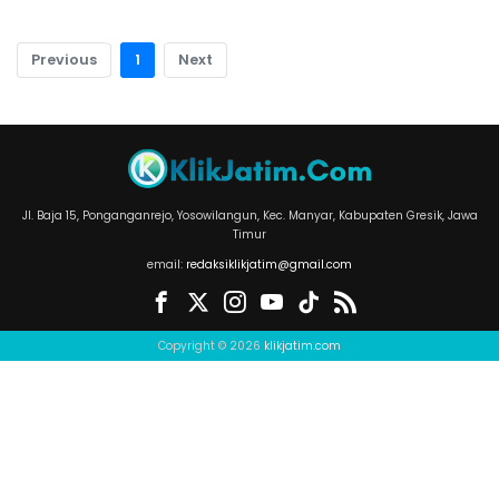
Previous
1
Next
Jl. Baja 15, Ponganganrejo, Yosowilangun, Kec. Manyar, Kabupaten Gresik, Jawa
Timur
email:
redaksiklikjatim@gmail.com
Copyright © 2026
klikjatim.com