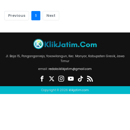
Previous
1
Next
Jl. Baja 15, Ponganganrejo, Yosowilangun, Kec. Manyar, Kabupaten Gresik, Jawa
Timur
email:
redaksiklikjatim@gmail.com
Copyright © 2026
klikjatim.com