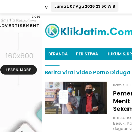
Jumat, 07 Agu 2026 23:50 WIB
close
BERANDA
PERISTIWA
HUKUM & KR
Berita Viral Video Porno Didug
Kamis, 18 
Pemer
Menit
Seka
KLIKJATI
Besuki, K
dugaan vi