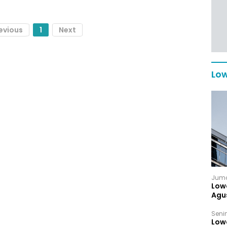
evious
1
Next
Low
Juma
Low
Agu
Senin
Low