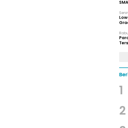
SMA
Senin
Low
Grad
Rabu,
Par
Ters
hin
Ber
1
2