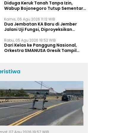
Diduga Keruk Tanah Tanpa Izin,
Wabup Bojonegoro Tutup Sementara
Lokasi Galian C di Trucuk
Kamis, 06 Agu 2026 11:12 WIB
Dua Jembatan KA Baru di Jember
Jalani Uji Fungsi, Diproyeksikan
Berumur Lebih dari 50 Tahun
Rabu, 05 Agu 2026 18:52 WIB
Dari Kelas ke Panggung Nasional,
Orkestra SMANUSA Gresik Tampil
Memukau di Giri Pancasuar Awards
2026
eristiwa
mat, 07 Agu 2026 19:57 WIB