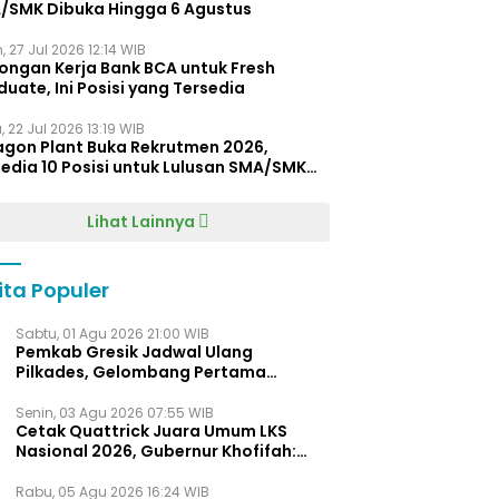
/SMK Dibuka Hingga 6 Agustus
, 27 Jul 2026 12:14 WIB
ongan Kerja Bank BCA untuk Fresh
uate, Ini Posisi yang Tersedia
 22 Jul 2026 13:19 WIB
agon Plant Buka Rekrutmen 2026,
edia 10 Posisi untuk Lulusan SMA/SMK
gga D4
Lihat Lainnya
ita Populer
Sabtu, 01 Agu 2026 21:00 WIB
Pemkab Gresik Jadwal Ulang
Pilkades, Gelombang Pertama
Digelar Awal 2027
Senin, 03 Agu 2026 07:55 WIB
Cetak Quattrick Juara Umum LKS
Nasional 2026, Gubernur Khofifah:
Bukti Jawa Timur Barometer Vokasi
Indonesia
Rabu, 05 Agu 2026 16:24 WIB