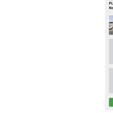
PL
No
D