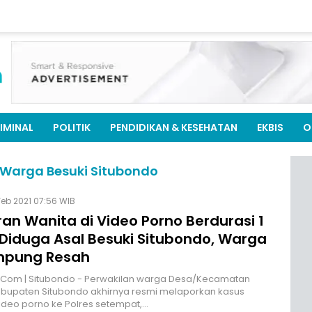
IMINAL
POLITIK
PENDIDIKAN & KESEHATAN
EKBIS
O
a Warga Besuki Situbondo
Feb 2021 07:56 WIB
an Wanita di Video Porno Berdurasi 1
 Diduga Asal Besuki Situbondo, Warga
mpung Resah
M.Com | Situbondo - Perwakilan warga Desa/Kecamatan
abupaten Situbondo akhirnya resmi melaporkan kasus
deo porno ke Polres setempat,…