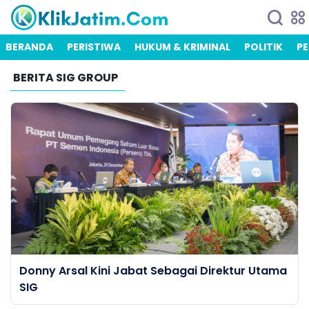
BERANDA
PERISTIWA
HUKUM & KRIMINAL
POLITIK
PE
BERITA SIG GROUP
Donny Arsal Kini Jabat Sebagai Direktur Utama
SIG