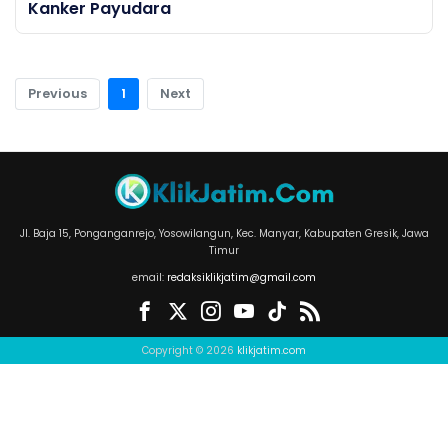
Kanker Payudara
Previous
1
Next
Jl. Baja 15, Ponganganrejo, Yosowilangun, Kec. Manyar, Kabupaten Gresik, Jawa
Timur
email:
redaksiklikjatim@gmail.com
Copyright © 2026
klikjatim.com