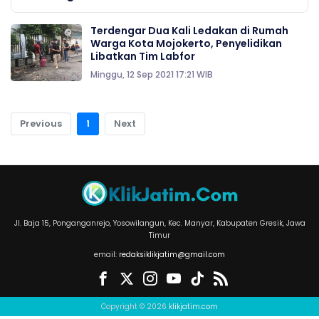
Terdengar Dua Kali Ledakan di Rumah
Warga Kota Mojokerto, Penyelidikan
Libatkan Tim Labfor
Minggu, 12 Sep 2021 17:21 WIB
Previous
1
Next
Jl. Baja 15, Ponganganrejo, Yosowilangun, Kec. Manyar, Kabupaten Gresik, Jawa
Timur
email:
redaksiklikjatim@gmail.com
Copyright © 2026
klikjatim.com